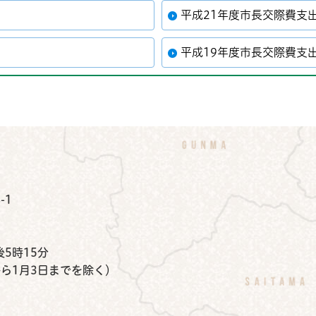
平成21年度市長交際費支
平成19年度市長交際費支
公式Instagram
鉾田市公式Facebook
鉾田市公式LINE
-1
）
5時15分
から1月3日までを除く）