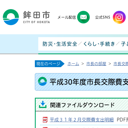
鉾田
メール配信
公式SNS
防災・生活安全
くらし・手続き
子
現在のページ
ホーム
>
市長の部屋
>
市長交
平成30年度市長交際費
関連ファイルダウンロード
平成３１年２月交際費支出明細
PDF