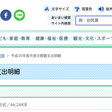
文字サイズ
背景色
音
鉾田市役所ホームページ
市メールマガジン
鉾田市公式Instagram
鉾田市公式Facebook
鉾田市公式LINE
あいまい検索
サイト内検索
ども・家庭・教育
健康・福祉・医療
観光・文化・スポー
際費
>
平成30年度市長交際費支出明細
支出明細
形式／46.24KB