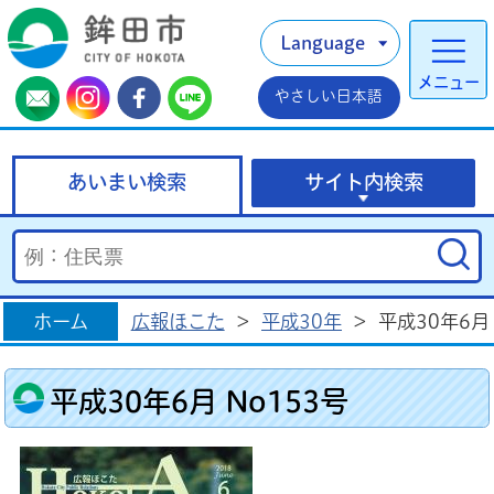
Language
メニュー
やさしい日本語
あいまい検索
サイト内検索
ホーム
広報ほこた
>
平成30年
>
平成30年6月 
平成30年6月 No153号