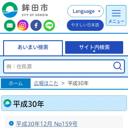
Language
メニュー
やさしい日本語
あいまい検索
サイト内検索
ホーム
広報ほこた
>
平成30年
平成30年
平成30年12月 No159号