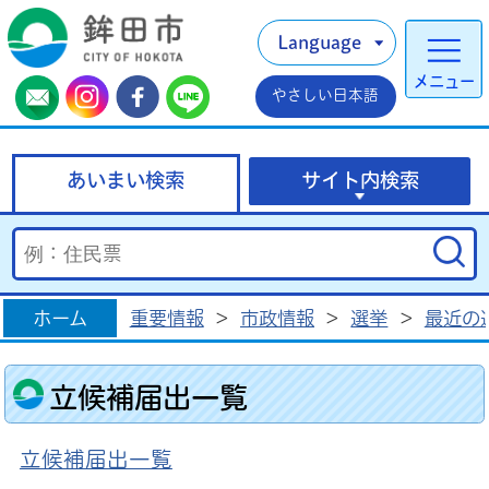
Language
メニュー
やさしい日本語
あいまい検索
サイト内検索
ホーム
重要情報
>
市政情報
>
選挙
>
最近の
立候補届出一覧
立候補届出一覧