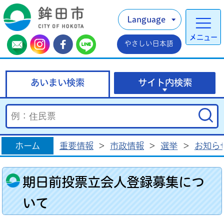
Language
メニュー
やさしい日本語
あいまい検索
サイト内検索
ホーム
重要情報
>
市政情報
>
選挙
>
お知ら
期日前投票立会人登録募集につ
いて