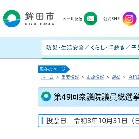
鉾田
メール配信
公式SNS
防災・生活安全
くらし・手続き
子
現在のページ
ホーム
>
重要情報
>
市政情報
>
選挙
>
令和
第49回衆議院議員総選
投票日 令和3年10月31日（