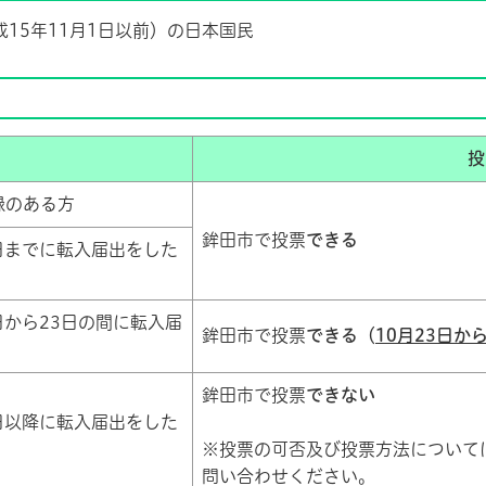
15年11月1日以前）の日本国民
投
録のある方
鉾田市で投票
できる
8日までに転入届出をした
日から23日の間に転入届
鉾田市で投票
できる（
10月23日か
鉾田市で投票
できない
4日以降に転入届出をした
※投票の可否及び投票方法について
問い合わせください。