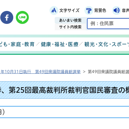
文字サイズ
背景色
音
鉾田市役所ホームページ
市メールマガジン
鉾田市公式Instagram
鉾田市公式Facebook
鉾田市公式LINE
あいまい検索
サイト内検索
ども・家庭・教育
健康・福祉・医療
観光・文化・スポー
3年10月31日執行 第49回衆議院議員総選挙
>
第49回衆議院議員総
挙、第25回最高裁判所裁判官国民審査の
日）