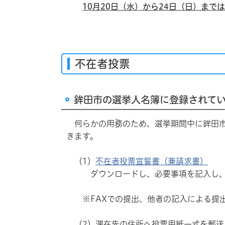
10月20日（水）から24日（日）ま
不在者投票
鉾田市の選挙人名簿に登録されて
何らかの用務のため、選挙期間中に鉾田市
きます。
（1）
不在者投票宣誓書（兼請求書）
ダウンロードし、必要事項を記入し
※FAXでの提出、他者の記入による提
（2）滞在先の住所へ投票用紙一式を郵送