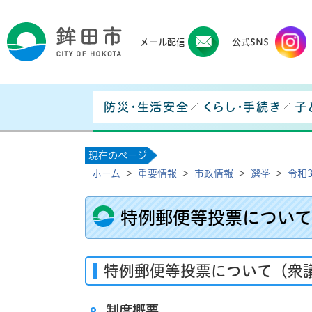
鉾田
メール配信
公式SNS
防災・生活安全
くらし・手続き
子
現在のページ
ホーム
>
重要情報
>
市政情報
>
選挙
>
令和
特例郵便等投票について
特例郵便等投票について（衆
制度概要