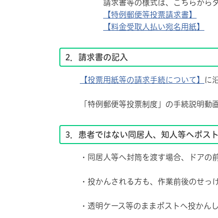
請求書等の様式は、こちらからダウ
【特例郵便等投票請求書】
【料金受取人払い宛名用紙】
2．請求書の記入
【投票用紙等の請求手続について】
に
「特例郵便等投票制度」の手続説明動画
3．患者ではない同居人、知人等へポス
・同居人等へ封筒を渡す場合、ドアの前
・投かんされる方も、作業前後のせっけん
・透明ケース等のままポストへ投かんし