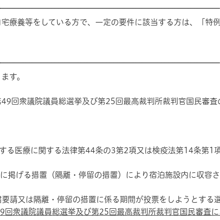
宅療養等をしている方で、一定の要件に該当する方は、「特例
ります。
49回衆議院議員総選挙及び第25回最高裁判所裁判官国民審査
る医療に関する法律第44条の3第2項又は検疫法第14条第1
号に掲げる措置（隔離・停留の措置）により宿泊施設内に収容
要請又は隔離・停留の措置に係る期間が投票をしようとする選
第49回衆議院議員総選挙及び第25回最高裁判所裁判官国民審査