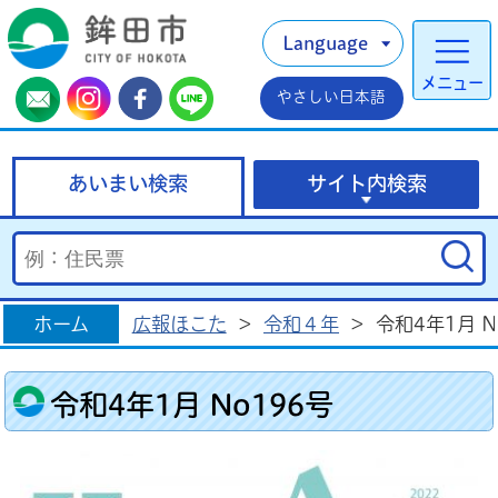
Language
メニュー
やさしい日本語
あいまい検索
サイト内検索
ホーム
広報ほこた
>
令和４年
>
令和4年1月 N
令和4年1月 No196号