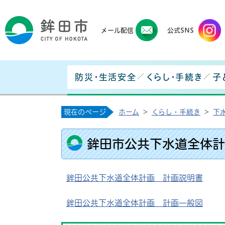
鉾田
メール配信
公式SNS
防災・生活安全
くらし・手続き
子
現在のページ
ホーム
>
くらし・手続き
>
下
鉾田市公共下水道全体計
鉾田公共下水道全体計画 計画説明書
鉾田公共下水道全体計画 計画一般図