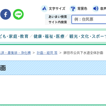
文字サイズ
背景色
音
鉾田市役所ホームページ
市メールマガジン
鉾田市公式Instagram
鉾田市公式Facebook
鉾田市公式LINE
あいまい検索
サイト内検索
ども・家庭・教育
健康・福祉・医療
観光・文化・スポー
水道・農集排・浄化槽
>
計画・経営 等
>
鉾田市公共下水道全体計画
画