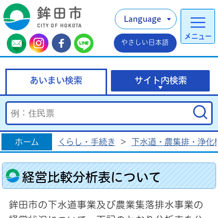
Language
メニュー
やさしい日本語
あいまい検索
サイト内検索
ホーム
くらし・手続き
>
下水道・農集排・浄化
経営比較分析表について
鉾田市の下水道事業及び農業集落排水事業の