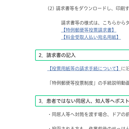
(2) 請求書等をダウンロードし、印刷
請求書等の様式は、こちらからダウ
【特例郵便等投票請求書】
【料金受取人払い宛名用紙】
2．請求書の記入
【投票用紙等の請求手続について】
に
「特例郵便等投票制度」の手続説明動画
3．患者ではない同居人、知人等へポス
・同居人等へ封筒を渡す場合、ドアの前
・投函される方も、作業前後のせっけんで