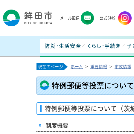
鉾田
メール配信
公式SNS
防災・生活安全
くらし・手続き
子
現在のページ
ホーム
>
重要情報
>
市政情報
特例郵便等投票について
特例郵便等投票について（茨
制度概要