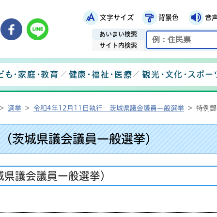
文字サイズ
背景色
音
鉾田市役所ホームページ
市メールマガジン
鉾田市公式Instagram
鉾田市公式Facebook
鉾田市公式LINE
あいまい検索
サイト内検索
ども・家庭・教育
健康・福祉・医療
観光・文化・スポー
>
選挙
>
令和4年12月11日執行 茨城県議会議員一般選挙
>
特例郵
（茨城県議会議員一般選挙）
城県議会議員一般選挙）