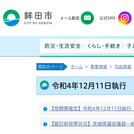
鉾田
メール配信
公式SNS
防災・生活安全
くらし・手続き
子
現在のページ
ホーム
>
重要情報
>
市政情報
令和4年12月11日執行
【投開票確定】令和4年12月11日執
【期日前投票状況】茨城県議会議員一