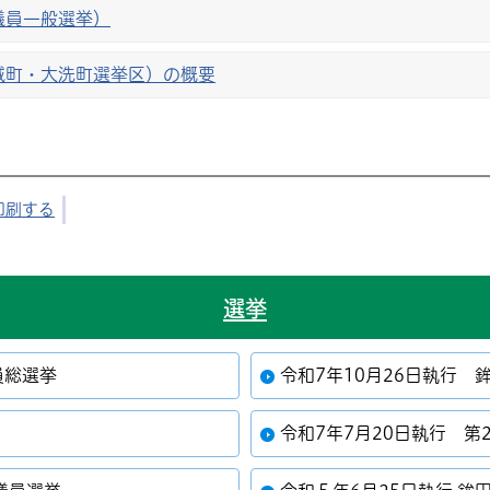
議員一般選挙）
城町・大洗町選挙区）の概要
印刷する
選挙
員総選挙
令和7年10月26日執行 
令和7年7月20日執行 第