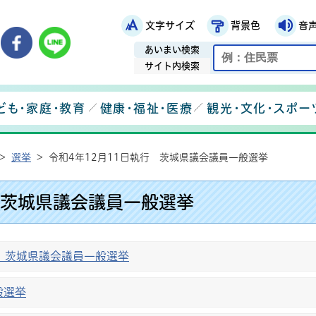
文字サイズ
背景色
音
鉾田市役所ホームページ
市メールマガジン
鉾田市公式Instagram
鉾田市公式Facebook
鉾田市公式LINE
あいまい検索
サイト内検索
ども・家庭・教育
健康・福祉・医療
観光・文化・スポー
>
選挙
>
令和4年12月11日執行 茨城県議会議員一般選挙
 茨城県議会議員一般選挙
行 茨城県議会議員一般選挙
般選挙