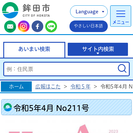
Language
メニュー
やさしい日本語
あいまい検索
サイト内検索
ホーム
広報ほこた
>
令和５年
>
令和5年4月 N
令和5年4月 No211号