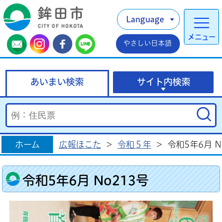
Language
メニュー
やさしい日本語
あいまい検索
サイト内検索
ホーム
広報ほこた
>
令和５年
>
令和5年6月 N
令和5年6月 No213号