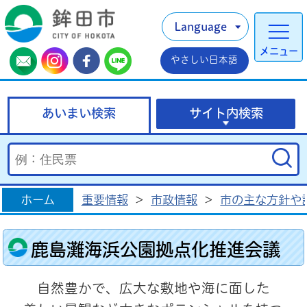
Language
メニュー
やさしい日本語
あいまい検索
サイト内検索
ホーム
重要情報
>
市政情報
>
市の主な方針や
鹿島灘海浜公園拠点化推進会議
自然豊かで、広大な敷地や海に面した