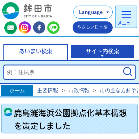
Language
メニュー
やさしい日本語
あいまい検索
サイト内検索
ホーム
重要情報
>
市政情報
>
市の主な方針や
鹿島灘海浜公園拠点化基本構想
を策定しました