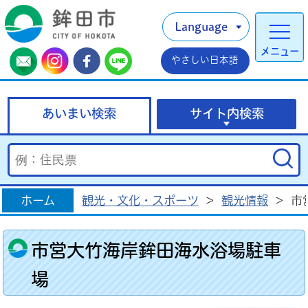
Language
メニュー
やさしい日本語
あいまい検索
サイト内検索
ホーム
観光・文化・スポーツ
>
観光情報
>
市
市営大竹海岸鉾田海水浴場駐車
場