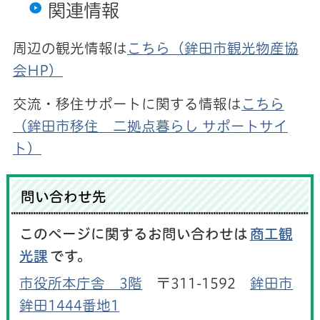
関連情報
周辺の観光情報は
こちら（鉾田市観光物産協
会HP）
交流・移住サポートに関する情報は
こちら
（鉾田市移住 二拠点暮らし サポートサイ
ト）
問い合わせ先
このページに関するお問い合わせは
商工観
光課
です。
市役所本庁舎 3階
〒311-1592
鉾田市
鉾田1444番地1