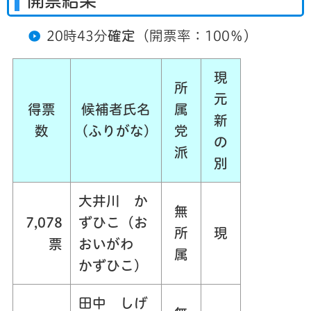
開票結果
20時43分
確定
（開票率：100％）
現
所
元
得票
候補者氏名
属
新
数
(ふりがな)
党
の
派
別
大井川 か
無
7,078
ずひこ（お
所
現
票
おいがわ
属
かずひこ）
田中 しげ