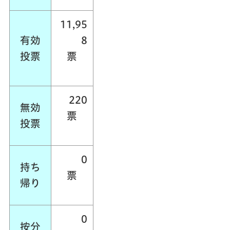
11,95
有効
8
投票
票
220
無効
票
投票
0
持ち
票
帰り
0
按分