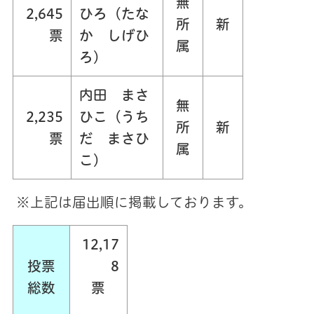
無
2,645
ひろ（たな
所
新
票
か しげひ
属
ろ）
内田 まさ
無
2,235
ひこ（うち
所
新
票
だ まさひ
属
こ）
※上記は届出順に掲載しております。
12,17
投票
8
総数
票