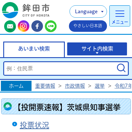
Language
メニュー
やさしい日本語
あいまい検索
サイト内検索
ホーム
重要情報
>
市政情報
>
選挙
>
令和7
【投開票速報】茨城県知事選挙
投票状況