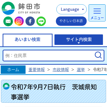
Language
メニュー
やさしい日本語
あいまい検索
サイト内検索
ホーム
重要情報
>
市政情報
>
選挙
>
令和7
令和7年9月7日執行 茨城県知
事選挙