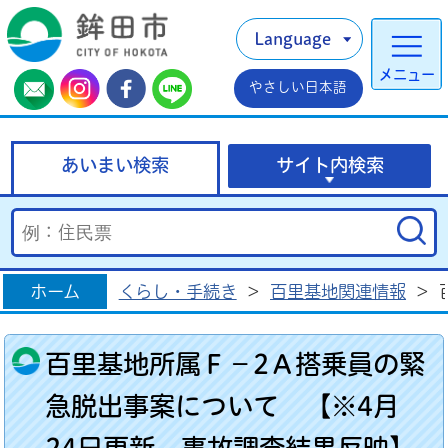
Language
メニュー
やさしい日本語
あいまい検索
サイト内検索
ホーム
くらし・手続き
>
百里基地関連情報
>
百里基地所属Ｆ－2Ａ搭乗員の緊
急脱出事案について 【※4月
24日更新 事故調査結果反映】