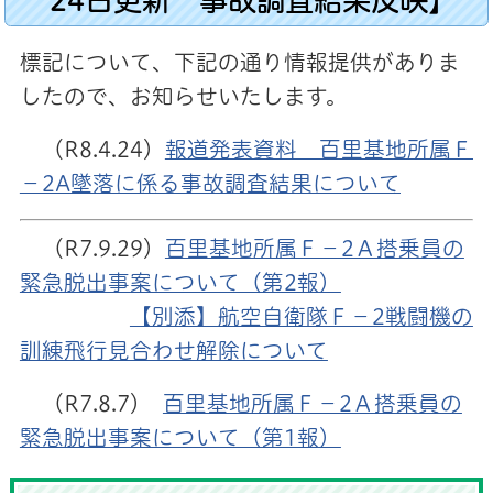
標記について、下記の通り情報提供がありま
したので、お知らせいたします。
（R8.4.24）
報道発表資料 百里基地所属Ｆ
−2A墜落に係る事故調査結果について
（R7.9.29）
百里基地所属Ｆ－2Ａ搭乗員の
緊急脱出事案について（第2報）
【別添】航空自衛隊Ｆ－2戦闘機の
訓練飛行見合わせ解除について
（R7.8.7）
百里基地所属Ｆ－2Ａ搭乗員の
緊急脱出事案について（第1報）