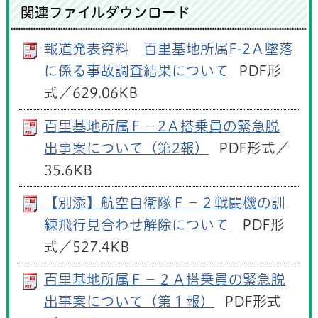
関連ファイルダウンロード
報道発表資料 百里基地所属F-2Ａ墜落
に係る事故調査結果について
PDF形
式／629.06KB
百里基地所属Ｆ－2Ａ搭乗員の緊急脱
出事案について（第2報）
PDF形式／
35.6KB
【別添】航空自衛隊Ｆ－２戦闘機の訓
練飛行見合わせ解除について
PDF形
式／527.4KB
百里基地所属Ｆ－２Ａ搭乗員の緊急脱
出事案について（第１報）
PDF形式