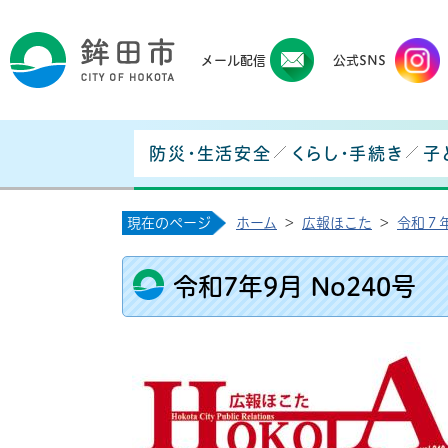
鉾田
メール配信
公式SNS
防災・生活安全
くらし・手続き
子
現在のページ
ホーム
>
広報ほこた
>
令和７
令和7年9月 No240号