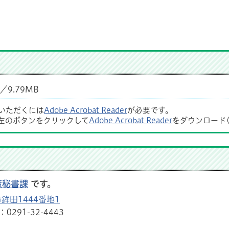
／9.79MB
覧いただくには
Adobe Acrobat Reader
が必要です。
左のボタンをクリックして
Adobe Acrobat Reader
をダウンロード
策秘書課
です。
鉾田1444番地1
291-32-4443