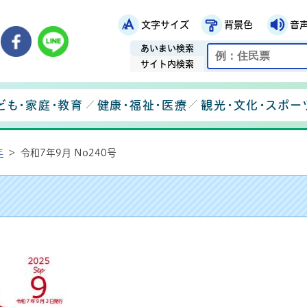
文字サイズ
背景色
音
鉾田市役所ホームページ
市メールマガジン
鉾田市公式Instagram
鉾田市公式Facebook
鉾田市公式LINE
あいまい検索
サイト内検索
ども・家庭・教育
健康・福祉・医療
観光・文化・スポー
年
>
令和7年9月 No240号