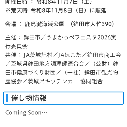
開催日時 ： 令和8年11月7日（土）
※荒天時 令和8年11月8日（日）に順延
会場 ： 鹿島灘海浜公園 （鉾田市大竹390）
主催： 鉾田市／うまかっぺフェスタ2026実
行委員会
共催： JA茨城旭村／JAほこた／鉾田市商工会
／茨城県鉾田地方調理師連合会／（公財）鉾
田市健康づくり財団／（一社）鉾田市観光物
産協会／茨城県キッチンカー 協同組合
催し物情報
Coming Soon…