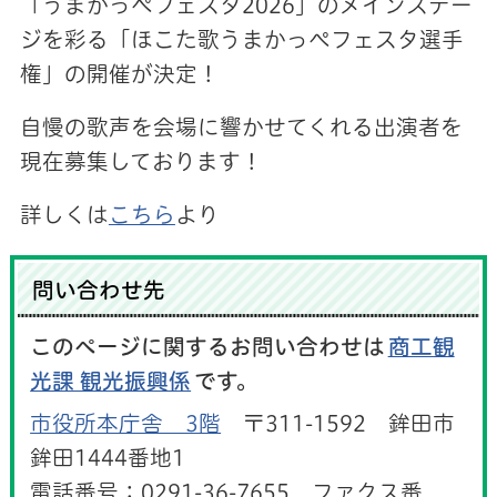
「うまかっぺフェスタ2026」のメインステー
ジを彩る「ほこた歌うまかっぺフェスタ選手
権」の開催が決定！
自慢の歌声を会場に響かせてくれる出演者を
現在募集しております！
詳しくは
こちら
より
問い合わせ先
このページに関するお問い合わせは
商工観
光課 観光振興係
です。
市役所本庁舎 3階
〒311-1592 鉾田市
鉾田1444番地1
電話番号：0291-36-7655 ファクス番