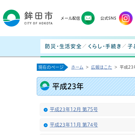
鉾田
メール配信
公式SNS
防災・生活安全
くらし・手続き
子
現在のページ
ホーム
>
広報ほこた
>
平成23
平成23年
平成23年12月 第75号
平成23年11月 第74号