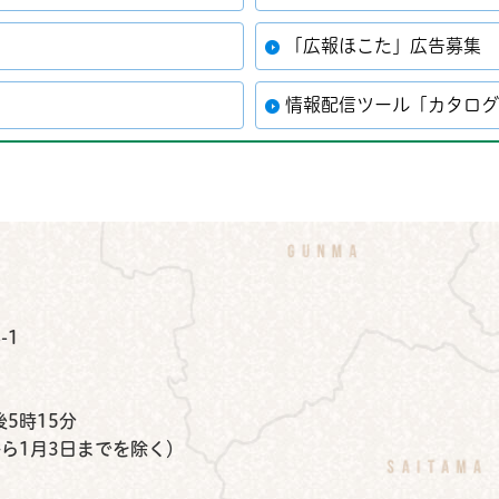
「広報ほこた」広告募集
情報配信ツール「カタロ
公式Instagram
鉾田市公式Facebook
鉾田市公式LINE
-1
）
5時15分
から1月3日までを除く）