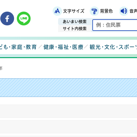
文字サイズ
背景色
音
鉾田市役所ホームページ
市メールマガジン
鉾田市公式Instagram
鉾田市公式Facebook
鉾田市公式LINE
あいまい検索
サイト内検索
ども・家庭・教育
健康・福祉・医療
観光・文化・スポー
年