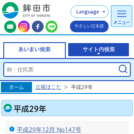
Language
メニュー
やさしい日本語
あいまい検索
サイト内検索
ホーム
広報ほこた
>
平成29年
平成29年
平成29年12月 No147号