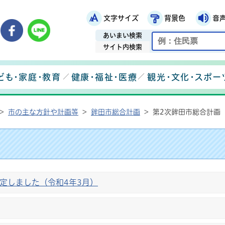
文字サイズ
背景色
音
鉾田市役所ホームページ
市メールマガジン
鉾田市公式Instagram
鉾田市公式Facebook
鉾田市公式LINE
あいまい検索
サイト内検索
ども・家庭・教育
健康・福祉・医療
観光・文化・スポー
>
市の主な方針や計画等
>
鉾田市総合計画
>
第2次鉾田市総合計画
定しました（令和4年3月）