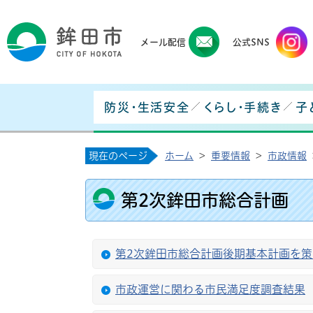
鉾田
メール配信
公式SNS
防災・生活安全
くらし・手続き
子
現在のページ
ホーム
>
重要情報
>
市政情報
第2次鉾田市総合計画
第2次鉾田市総合計画後期基本計画を策
市政運営に関わる市民満足度調査結果