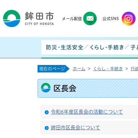
鉾田
メール配信
公式SNS
防災・生活安全
くらし・手続き
子
現在のページ
ホーム
>
くらし・手続き
>
行
区長会
令和6年度区長会の活動について
鉾田市区長会について