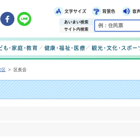
文字サイズ
背景色
音
鉾田市役所ホームページ
市メールマガジン
鉾田市公式Instagram
鉾田市公式Facebook
鉾田市公式LINE
あいまい検索
サイト内検索
ども・家庭・教育
健康・福祉・医療
観光・文化・スポー
政区
>
区長会