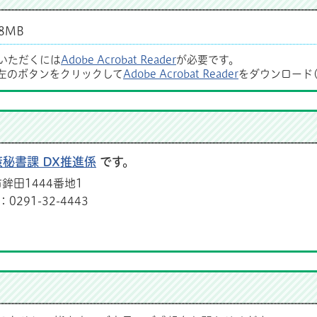
8MB
覧いただくには
Adobe Acrobat Reader
が必要です。
左のボタンをクリックして
Adobe Acrobat Reader
をダウンロード
策秘書課 DX推進係
です。
鉾田1444番地1
291-32-4443