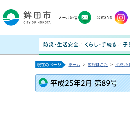
鉾田
メール配信
公式SNS
防災・生活安全
くらし・手続き
子
現在のページ
ホーム
>
広報ほこた
>
平成25
平成25年2月 第89号