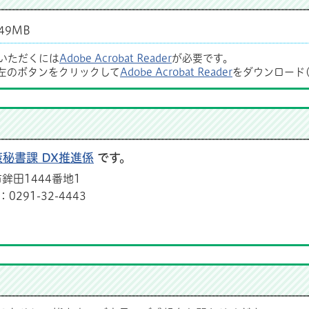
49MB
覧いただくには
Adobe Acrobat Reader
が必要です。
左のボタンをクリックして
Adobe Acrobat Reader
をダウンロード
策秘書課 DX推進係
です。
鉾田1444番地1
291-32-4443