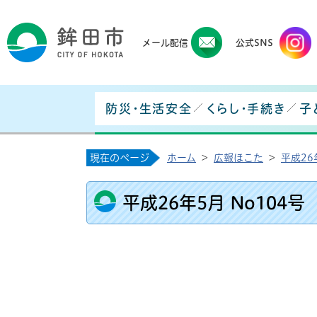
鉾田
メール配信
公式SNS
防災・生活安全
くらし・手続き
子
現在のページ
ホーム
>
広報ほこた
>
平成26
平成26年5月 No104号