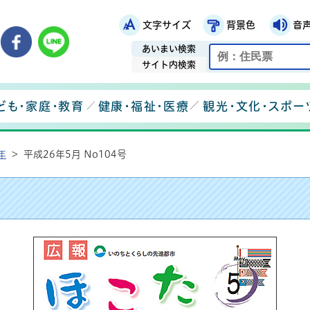
文字サイズ
背景色
音
鉾田市役所ホームページ
市メールマガジン
鉾田市公式Instagram
鉾田市公式Facebook
鉾田市公式LINE
あいまい検索
サイト内検索
ども・家庭・教育
健康・福祉・医療
観光・文化・スポー
年
>
平成26年5月 No104号