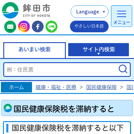
Language
メニュー
やさしい日本語
あいまい検索
サイト内検索
ホーム
健康・福祉・医療
>
国民健康保険
>
国
国民健康保険税を滞納すると
国民健康保険税を滞納すると以下