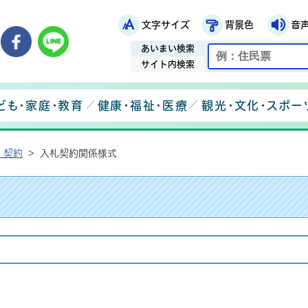
文字サイズ
背景色
音
鉾田市役所ホームページ
市メールマガジン
鉾田市公式Instagram
鉾田市公式Facebook
鉾田市公式LINE
あいまい検索
サイト内検索
ども・家庭・教育
健康・福祉・医療
観光・文化・スポー
・契約
>
入札契約関係様式