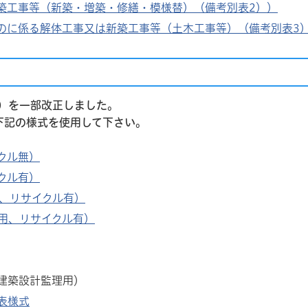
築工事等（新築・増築・修繕・模様替）（備考別表2））
のに係る解体工事又は新築工事等（土木工事等）（備考別表3
）を一部改正しました。
下記の様式を使用して下さい。
クル無）
クル有）
用、リサイクル有）
用、リサイクル有）
建築設計監理用）
表様式