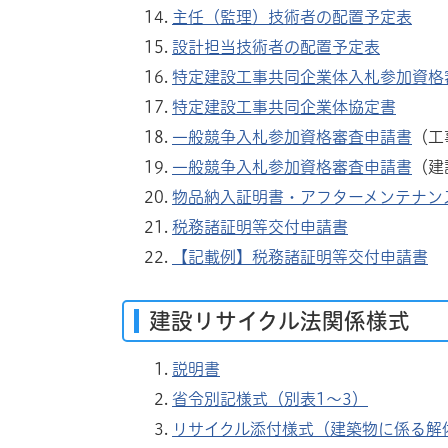
主任（監理）技術者の配置予定表
設計担当技術者の配置予定表
特定建設工事共同企業体入札参加資格
特定建設工事共同企業体協定書
一般競争入札参加資格審査申請書
（工
一般競争入札参加資格審査申請書
（建
物品納入証明書・アフターメンテナン
税務諸証明等交付申請書
【記載例】税務諸証明等交付申請書
建設リサイクル法関係様式
説明書
省令別記様式（別表1～3）
リサイクル添付様式（建築物に係る解