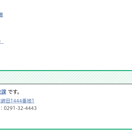
書
）
政課
です。
鉾田1444番地1
291-32-4443