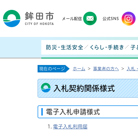
鉾田
メール配信
公式SNS
防災・生活安全
くらし・手続き
子
現在のページ
ホーム
>
事業者の方へ
>
入札
入札契約関係様式
電子入札申請様式
電子入札利用届