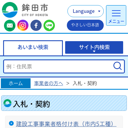
Language
メニュー
やさしい日本語
あいまい検索
サイト内検索
ホーム
事業者の方へ
>
入札・契約
入札・契約
建設工事事業者格付け表（市内5工種）