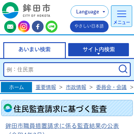
Language
メニュー
やさしい日本語
あいまい検索
サイト内検索
ホーム
重要情報
>
市政情報
>
委員会・会議
>
住民監査請求に基づく監査
鉾田市職員措置請求に係る監査結果の公表