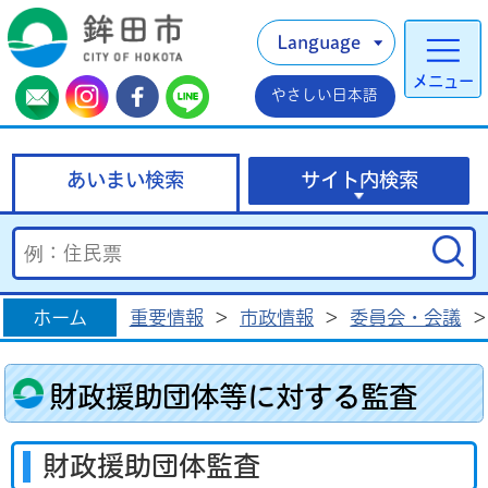
Language
メニュー
やさしい日本語
あいまい検索
サイト内検索
ホーム
重要情報
>
市政情報
>
委員会・会議
>
財政援助団体等に対する監査
財政援助団体監査