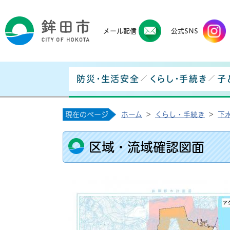
鉾田
メール配信
公式SNS
防災・生活安全
くらし・手続き
子
現在のページ
ホーム
>
くらし・手続き
>
下
区域・流域確認図面