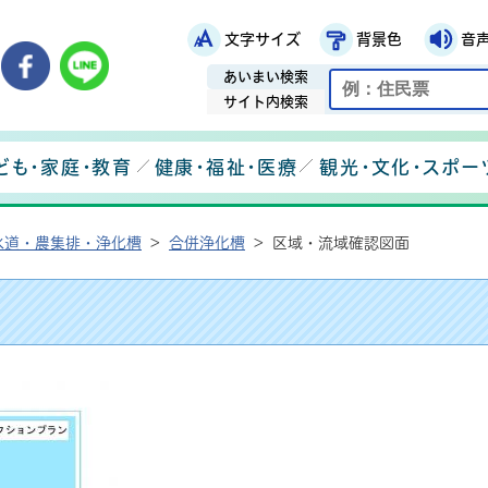
文字サイズ
背景色
音
鉾田市役所ホームページ
市メールマガジン
鉾田市公式Instagram
鉾田市公式Facebook
鉾田市公式LINE
あいまい検索
サイト内検索
ども・家庭・教育
健康・福祉・医療
観光・文化・スポー
水道・農集排・浄化槽
>
合併浄化槽
>
区域・流域確認図面