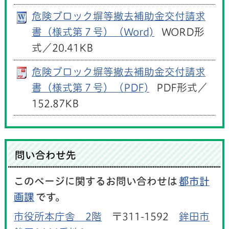
危険ブロック塀等撤去補助金交付請求
書（様式第７号）（Word)
WORD形
式／20.41KB
危険ブロック塀等撤去補助金交付請求
書（様式第７号）（PDF)
PDF形式／
152.87KB
問い合わせ先
このページに関するお問い合わせは
都市計
画課
です。
市役所本庁舎 2階
〒311-1592
鉾田市