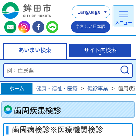
Language
メニュー
やさしい日本語
あいまい検索
サイト内検索
ホーム
健康・福祉・医療
>
健診事業
>
歯周疾
歯周疾患検診
歯周病検診※医療機関検診