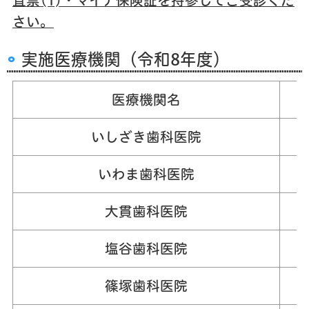
査票(1)・マイナ保険証を持参してご受診くだ
さい。
実施医療機関（令和8年度）
医療機関名
いしざき歯科医院
0
いわま歯科医院
0
大貫歯科医院
0
塩谷歯科医院
0
篠塚歯科医院
0