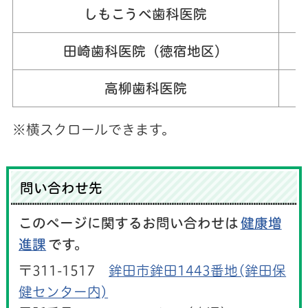
しもこうべ歯科医院
0
田崎歯科医院（徳宿地区）
0
高柳歯科医院
0
※横スクロールできます。
問い合わせ先
このページに関するお問い合わせは
健康増
進課
です。
〒311-1517
鉾田市鉾田1443番地(鉾田保
健センター内)