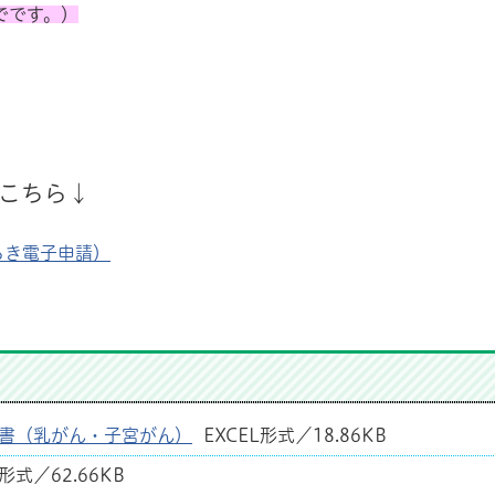
でです。）
こちら↓
らき電子申請）
書（乳がん・子宮がん）
EXCEL形式／18.86KB
形式／62.66KB