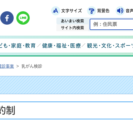
文字サイズ
背景色
音
鉾田市役所ホームページ
市メールマガジン
鉾田市公式Instagram
鉾田市公式Facebook
鉾田市公式LINE
あいまい検索
サイト内検索
ども・家庭・教育
健康・福祉・医療
観光・文化・スポー
健診事業
>
乳がん検診
約制