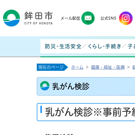
鉾田
メール配信
公式SNS
防災・生活安全
くらし・手続き
子
現在のページ
ホーム
>
健康・福祉・医療
>
乳がん検診
乳がん検診※事前予