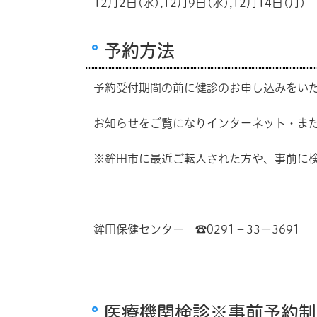
12月2日(水),12月9日(水),12月14日(月)
予約方法
予約受付期間の前に健診のお申し込みをい
お知らせをご覧になりインターネット・ま
※鉾田市に最近ご転入された方や、事前に
鉾田保健センター ☎0291－33ー3691
医療機関検診※事前予約制