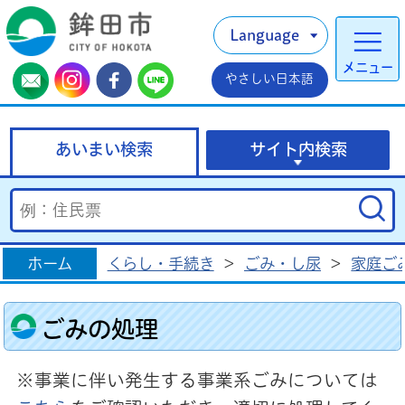
Language
メニュー
やさしい日本語
あいまい検索
サイト内検索
ホーム
くらし・手続き
>
ごみ・し尿
>
家庭ご
ごみの処理
※事業に伴い発生する事業系ごみについては