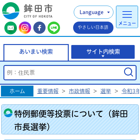
Language
メニュー
やさしい日本語
あいまい検索
サイト内検索
ホーム
重要情報
>
市政情報
>
選挙
>
令和3
特例郵便等投票について（鉾田
市長選挙）