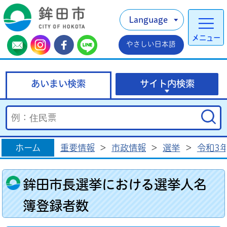
Language
メニュー
やさしい日本語
あいまい検索
サイト内検索
ホーム
重要情報
>
市政情報
>
選挙
>
令和3
鉾田市長選挙における選挙人名
簿登録者数