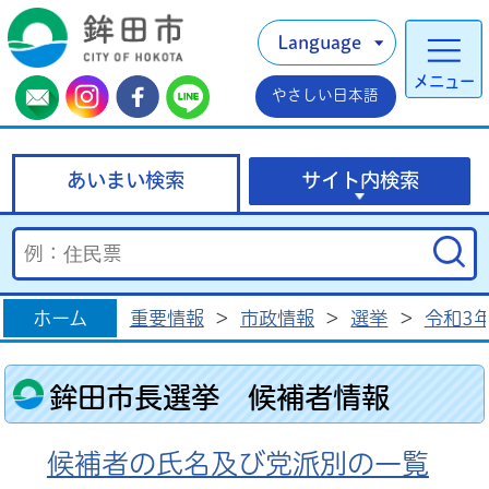
Language
メニュー
やさしい日本語
あいまい検索
サイト内検索
ホーム
重要情報
>
市政情報
>
選挙
>
令和3
鉾田市長選挙 候補者情報
候補者の氏名及び党派別の一覧