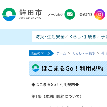
鉾田
メール配信
公式SNS
防災・生活安全
くらし・手続き
子
現在のページ
ホーム
>
くらし・手続き
>
都
ほこまるGo！利用規約
◆
ほこまるGo！
利用規約
◆
第1条（本利用規約について）