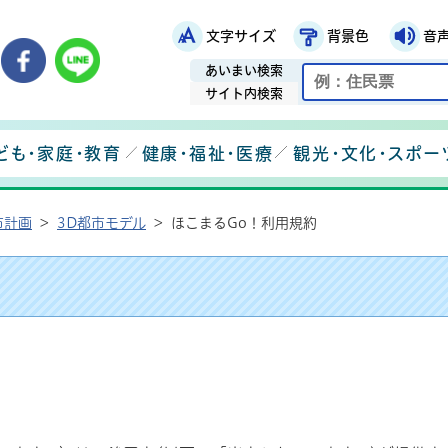
文字サイズ
背景色
音
鉾田市役所ホームページ
市メールマガジン
鉾田市公式Instagram
鉾田市公式Facebook
鉾田市公式LINE
あいまい検索
サイト内検索
ども・家庭・教育
健康・福祉・医療
観光・文化・スポー
市計画
>
3D都市モデル
>
ほこまるGo！利用規約