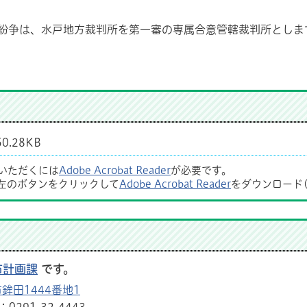
紛争は、水戸地方裁判所を第一審の専属合意管轄裁判所としま
0.28KB
覧いただくには
Adobe Acrobat Reader
が必要です。
左のボタンをクリックして
Adobe Acrobat Reader
をダウンロード
市計画課
です。
鉾田1444番地1