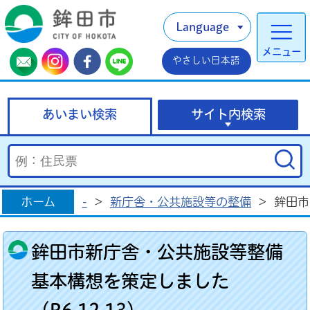
Language
メニュー
やさしい日本語
あいまい検索
サイト内検索
ホーム
-
>
新庁舎・公共施設等の整備
>
鉾田市
鉾田市新庁舎・公共施設等整備
基本構想を策定しました
（R6.12.13）