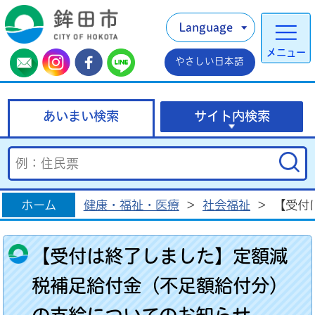
Language
メニュー
やさしい日本語
あいまい検索
サイト内検索
ホーム
健康・福祉・医療
>
社会福祉
>
【受付
【受付は終了しました】定額減
税補足給付金（不足額給付分）
の支給についてのお知らせ