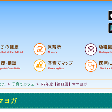
鉾田市子育て支援
妊娠から誕生
小学校・中学校
こた
>
子育てカフェ
>
R7年度【第11回】ママヨガ
ママヨガ