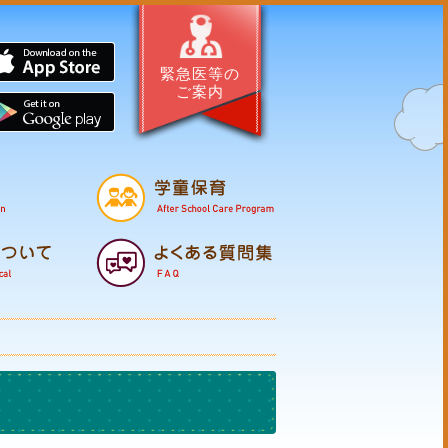
サイト・はぐくむほこた
App Store
緊急医等の
ご案内
Google Pl
母子の健康
保育所
幼
支援・相談
子育てマップ
医