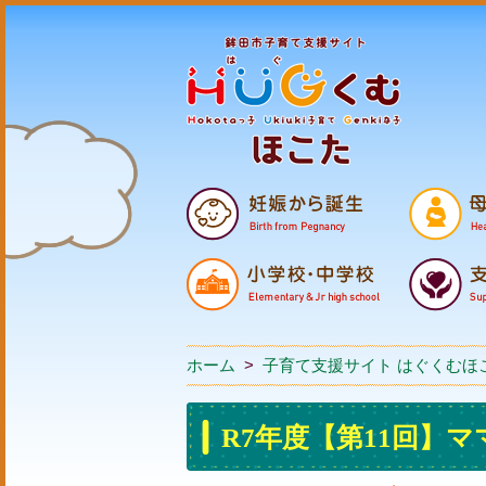
ホーム
>
子育て支援サイト はぐくむほ
R7年度【第11回】