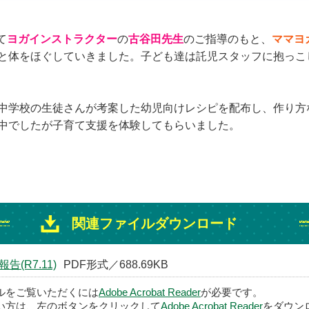
て
ヨガインストラクター
の
古谷田先生
のご指導のもと、
ママヨ
と体をほぐしていきました。子ども達は託児スタッフに抱っこ
中学校の生徒さんが考案した幼児向けレシピを配布し、作り方
中でしたが子育て支援を体験してもらいました。
関連ファイルダウンロード
(R7.11)
PDF形式／688.69KB
イルをご覧いただくには
Adobe Acrobat Reader
が必要です。
い方は、左のボタンをクリックして
Adobe Acrobat Reader
をダウン