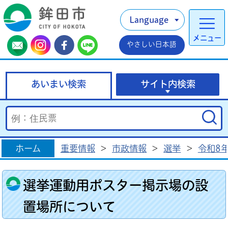
Language
メニュー
やさしい日本語
あいまい検索
サイト内検索
ホーム
重要情報
>
市政情報
>
選挙
>
令和8
選挙運動用ポスター掲示場の設
置場所について