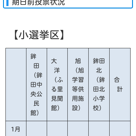
期日前投票状況
【小選挙区】
鉾
大
旭
鉾田
田
洋
（旭
北
（鉾
（ふ
学習
（鉾
合
田中
る里
等供
田北
計
央公
見聞
用施
小学
民
館）
設）
校）
館）
1月