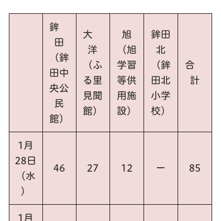
鉾
大
旭
鉾田
田
洋
（旭
北
（鉾
（ふ
学習
（鉾
合
田中
る里
等供
田北
計
央公
見聞
用施
小学
民
館）
設）
校）
館）
1月
28日
46
27
12
ー
85
（水
）
1月