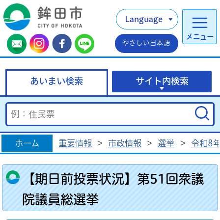
Language
メニュー
やさしい日本語
あいまい検索
サイト内検索
ホーム
重要情報
>
市政情報
>
選挙
>
令和8
【期日前投票状況】第51回衆議
院議員総選挙