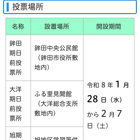
投票場所
名称
設置場所
開設期間
鉾田
鉾田中央公民館
期日
（鉾田市役所敷
前投
地内）
票所
1
8
令和
年
月
大洋
ふる里見聞館
28
期日
日（水）
（大洋総合支所
前投
2
7
敷地内）
から
月
票所
日（土）
旭期
旭地区学習等供