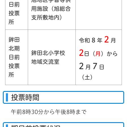
日前
用施設（旭総合
投票
支所敷地内）
所
2
鉾田
8
令和
年
月
北期
2
鉾田北小学校
日（
月
）
から
日前
地域交流室
2
7
投票
月
日
所
（土）
投票時間
午前8時30分から午後8時まで