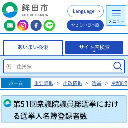
Language
メニュー
やさしい日本語
あいまい検索
サイト内検索
ホーム
重要情報
>
市政情報
>
選挙
>
令和8
第51回衆議院議員総選挙におけ
る選挙人名簿登録者数