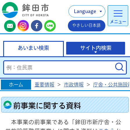
Language
メニュー
やさしい日本語
あいまい検索
サイト内検索
ホーム
重要情報
>
市政情報
>
庁舎・公共施設
前事業に関する資料
本事業の前事業である「鉾田市新庁舎・公