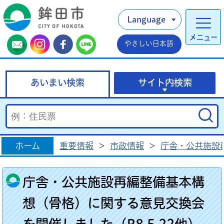
Language
メニュー
やさしい日本語
あいまい検索
サイト内検索
ホーム
重要情報
>
市政情報
>
庁舎・公共施設
庁舎・公共施設再編整備基本構
想（骨格）に関する意見交換会
を開催しました（R8.5.22他）